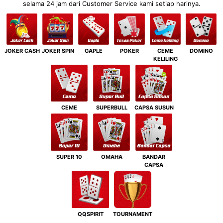
selama 24 jam dari Customer Service kami setiap harinya.
JOKER CASH
JOKER SPIN
GAPLE
POKER
CEME
DOMINO
KELILING
CEME
SUPERBULL
CAPSA SUSUN
SUPER 10
OMAHA
BANDAR
CAPSA
QQSPIRIT
TOURNAMENT